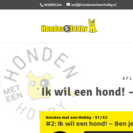
0618051244
waf@hondenmeteenhobby.nl
AFL
Ik wil een hond! 