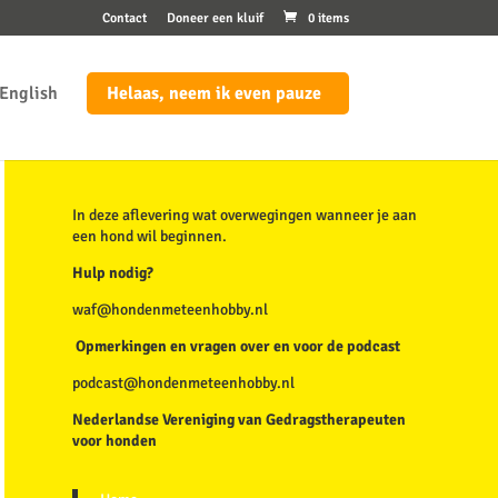
Contact
Doneer een kluif
0 items
English
Helaas, neem ik even pauze
In deze aflevering wat overwegingen wanneer je aan
een hond wil beginnen.
Hulp nodig?
waf@hondenmeteenhobby.nl
Opmerkingen en vragen over en voor de podcast
podcast@hondenmeteenhobby.nl
Nederlandse Vereniging van Gedragstherapeuten
voor honden